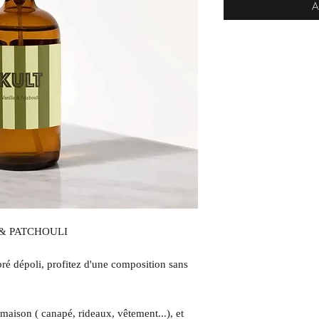
A
& PATCHOULI
bré dépoli, profitez d'une composition sans
e maison ( canapé, rideaux, vêtement...), et