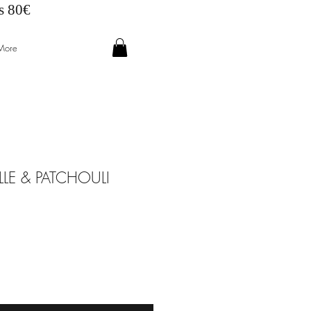
ès 80€
More
LLE & PATCHOULI