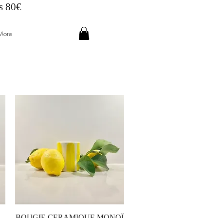
ès 80€
More
Aperçu rapide
BOUGIE CERAMIQUE MONOÏ