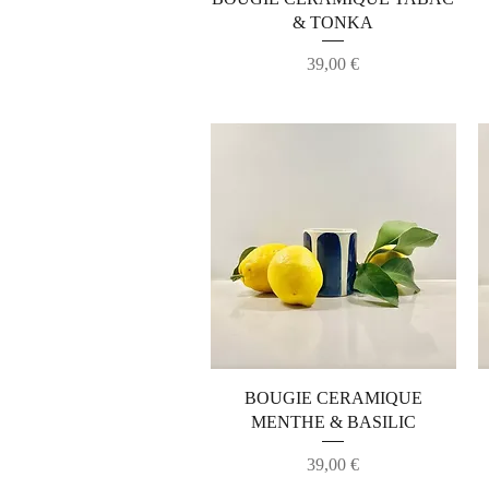
& TONKA
Prix
39,00 €
Aperçu rapide
BOUGIE CERAMIQUE
MENTHE & BASILIC
Prix
39,00 €