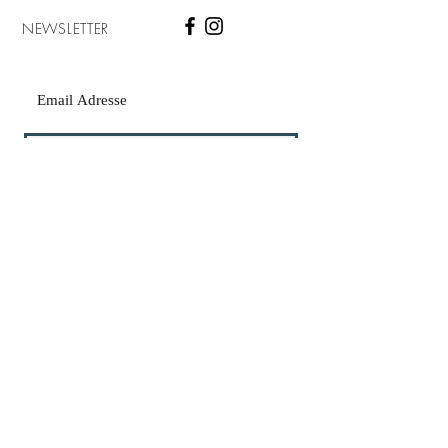
NEWSLETTER
SUBSCRIBE NOW
CONTACT
+(33).6.51.67.86.32
Mail :
kult.concepthome@gmail.com
ADDRESSE
Siège Social
Kult & co
78 Avenue G.De.Gaulle
66200 Elne
France