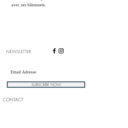
avec ses bâtonnets.
NEWSLETTER
SUBSCRIBE NOW
CONTACT
+(33).6.51.67.86.32
Mail :
kult.concepthome@gmail.com